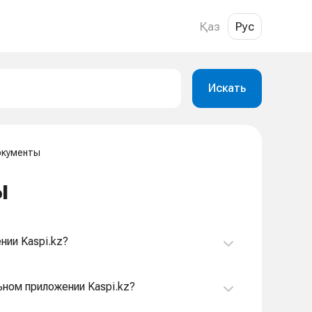
Қаз
Рус
Искать
окументы
ы
нии Kaspi.kz?
ьном приложении Kaspi.kz?