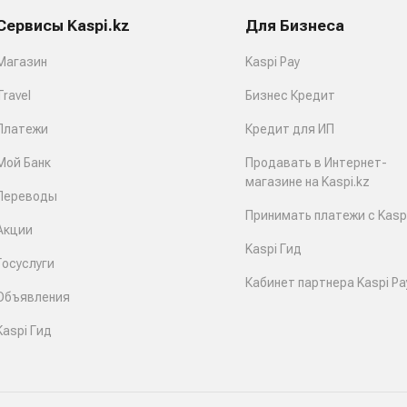
Сервисы Kaspi.kz
Для Бизнеса
Магазин
Kaspi Pay
Travel
Бизнес Кредит
Платежи
Кредит для ИП
Мой Банк
Продавать в Интернет-
магазине на Kaspi.kz
Переводы
Принимать платежи с Kaspi
Акции
Kaspi Гид
Госуслуги
Кабинет партнера Kaspi Pa
Объявления
Kaspi Гид