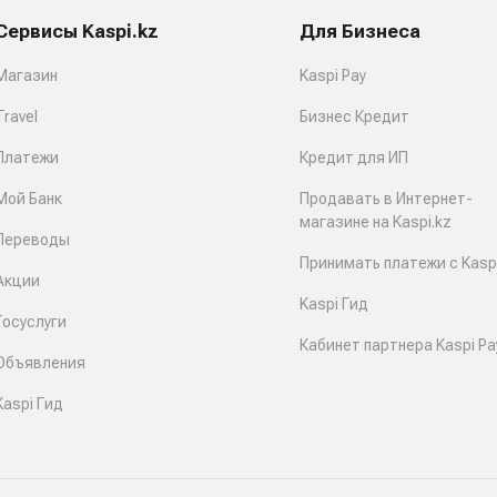
Сервисы Kaspi.kz
Для Бизнеса
Магазин
Kaspi Pay
Travel
Бизнес Кредит
Платежи
Кредит для ИП
Мой Банк
Продавать в Интернет-
магазине на Kaspi.kz
Переводы
Принимать платежи с Kaspi
Акции
Kaspi Гид
Госуслуги
Кабинет партнера Kaspi Pa
Объявления
Kaspi Гид