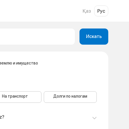
Қаз
Рус
Искать
 землю и имущество
На транспорт
Долги по налогам
z?