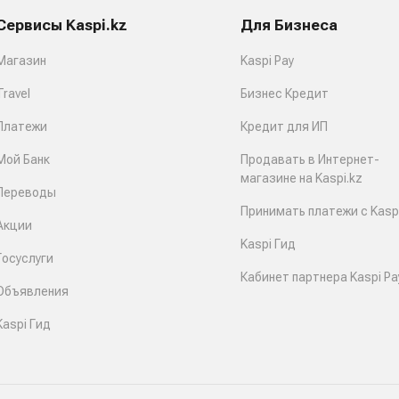
Сервисы Kaspi.kz
Для Бизнеса
Магазин
Kaspi Pay
Travel
Бизнес Кредит
Платежи
Кредит для ИП
Мой Банк
Продавать в Интернет-
магазине на Kaspi.kz
Переводы
Принимать платежи с Kaspi
Акции
Kaspi Гид
Госуслуги
Кабинет партнера Kaspi Pa
Объявления
Kaspi Гид