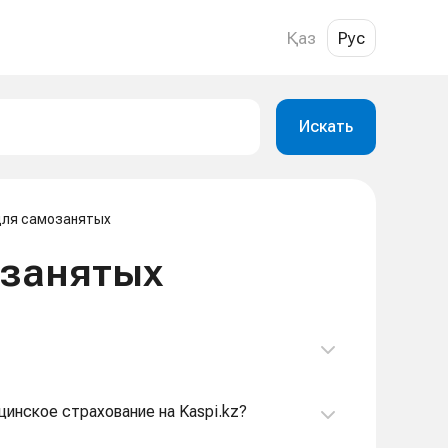
Қаз
Рус
Искать
для самозанятых
озанятых
цинское страхование на Kaspi.kz?