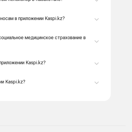
зносам в приложении Kaspi.kz?
 социальное медицинское страхование в
приложении Kaspi.kz?
и Kaspi.kz?