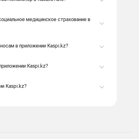
 социальное медицинское страхование в
зносам в приложении Kaspi.kz?
приложении Kaspi.kz?
и Kaspi.kz?