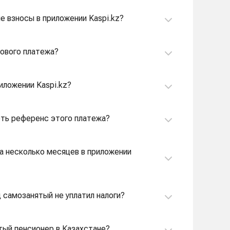
е взносы в приложении Kaspi.kz?
гового платежа?
иложении Kaspi.kz?
реть референс этого платежа?
за несколько месяцев в приложении
д самозанятый не уплатил налоги?
тый пенсионер в Казахстане?