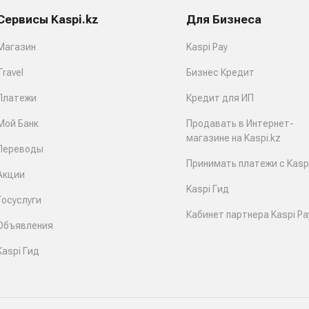
Сервисы Kaspi.kz
Для Бизнеса
Магазин
Kaspi Pay
Travel
Бизнес Кредит
Платежи
Кредит для ИП
Мой Банк
Продавать в Интернет-
магазине на Kaspi.kz
Переводы
Принимать платежи с Kaspi
Акции
Kaspi Гид
Госуслуги
Кабинет партнера Kaspi Pa
Объявления
Kaspi Гид