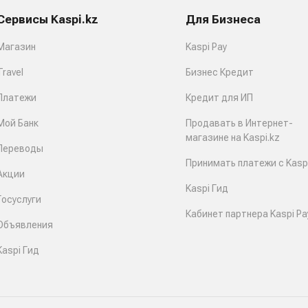
Сервисы Kaspi.kz
Для Бизнеса
Магазин
Kaspi Pay
Travel
Бизнес Кредит
Платежи
Кредит для ИП
Мой Банк
Продавать в Интернет-
магазине на Kaspi.kz
Переводы
Принимать платежи с Kaspi
Акции
Kaspi Гид
Госуслуги
Кабинет партнера Kaspi Pa
Объявления
Kaspi Гид