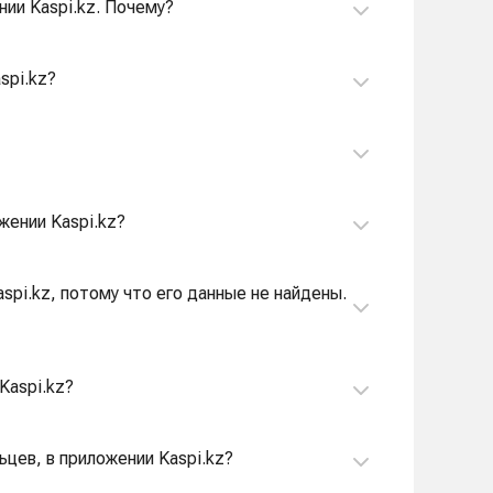
нии Kaspi.kz. Почему?
spi.kz?
жении Kaspi.kz?
spi.kz, потому что его данные не найдены.
Kaspi.kz?
ьцев, в приложении Kaspi.kz?