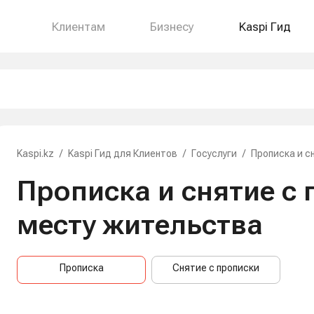
Клиентам
Бизнесу
Kaspi Гид
Kaspi.kz
/
Kaspi Гид для Клиентов
/
Госуслуги
/
Прописка и с
Прописка и снятие с 
месту жительства
Прописка
Снятие с прописки