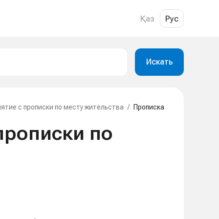
Қаз
Рус
Искать
нятие с прописки по месту жительства
/
Прописка
прописки по