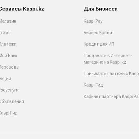
Сервисы Kaspi.kz
Для Бизнеса
Магазин
Kaspi Pay
Travel
Бизнес Кредит
Платежи
Кредит для ИП
Мой Банк
Продавать в Интернет-
магазине на Kaspi.kz
Переводы
Принимать платежи с Kaspi
Акции
Kaspi Гид
Госуслуги
Кабинет партнера Kaspi Pa
Объявления
Kaspi Гид