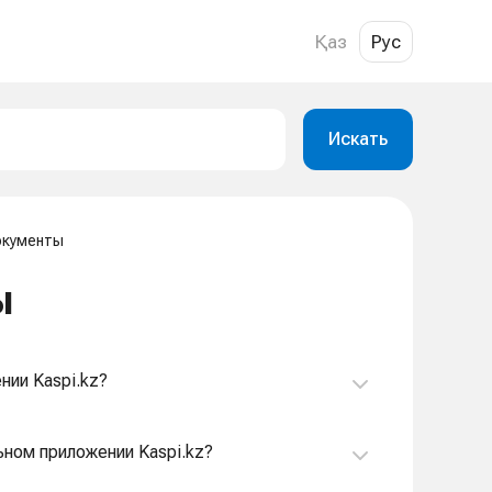
Қаз
Рус
Искать
окументы
ы
нии Kaspi.kz?
ьном приложении Kaspi.kz?