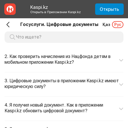
Kaspi.kz
Открыть
Открыть в Приложении Kaspi.kz
Госуслуги. Цифровые документы
Қаз
Рус
2. Как проверить начисления из Нацфонда детям в
мобильном приложении Kaspi.kz?
3. Цифровые документы в приложении Kaspi.kz имеют
юридическую силу?
4. Я получил новый документ. Как в приложении
Kaspi.kz обновить цифровой документ?