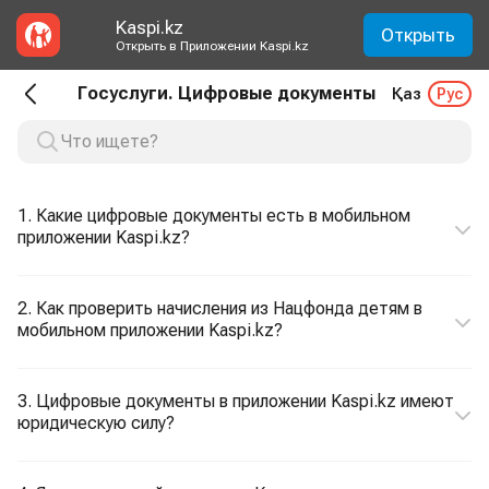
Kaspi.kz
Открыть
Открыть в Приложении Kaspi.kz
Госуслуги. Цифровые документы
Қаз
Рус
1. Какие цифровые документы есть в мобильном
приложении Kaspi.kz?
2. Как проверить начисления из Нацфонда детям в
мобильном приложении Kaspi.kz?
3. Цифровые документы в приложении Kaspi.kz имеют
юридическую силу?