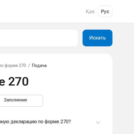
Қаз
Рус
Искать
по форме 270
/
Подача
е 270
Заполнение
енную декларацию по форме 270?