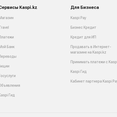
Сервисы Kaspi.kz
Для Бизнеса
Магазин
Kaspi Pay
Travel
Бизнес Кредит
Платежи
Кредит для ИП
Мой Банк
Продавать в Интернет-
магазине на Kaspi.kz
Переводы
Принимать платежи с Kaspi
Акции
Kaspi Гид
Госуслуги
Кабинет партнера Kaspi Pa
Объявления
Kaspi Гид