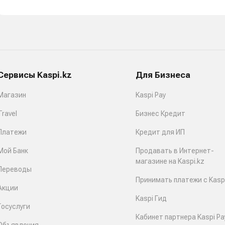
Сервисы Kaspi.kz
Для Бизнеса
Магазин
Kaspi Pay
Travel
Бизнес Кредит
Платежи
Кредит для ИП
Мой Банк
Продавать в Интернет-
магазине на Kaspi.kz
Переводы
Принимать платежи с Kaspi
Акции
Kaspi Гид
Госуслуги
Кабинет партнера Kaspi Pa