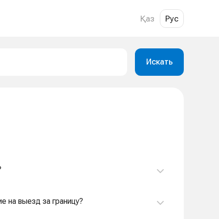
Қаз
Рус
Искать
?
ие на выезд за границу?