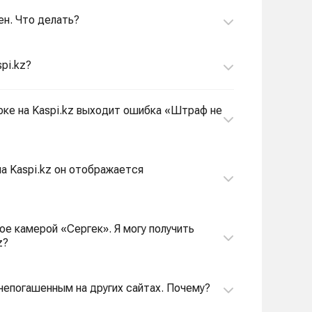
ен. Что делать?
pi.kz?
рке на Kaspi.kz выходит ошибка «Штраф не
на Kaspi.kz он отображается
е камерой «Сергек». Я могу получить
z?
я непогашенным на других сайтах. Почему?