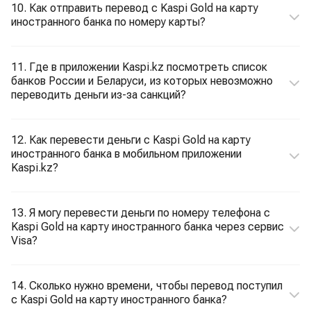
10. Как отправить перевод с Kaspi Gold на карту
иностранного банка по номеру карты?
11. Где в приложении Kaspi.kz посмотреть список
банков России и Беларуси, из которых невозможно
переводить деньги из-за санкций?
12. Как перевести деньги с Kaspi Gold на карту
иностранного банка в мобильном приложении
Kaspi.kz?
13. Я могу перевести деньги по номеру телефона с
Kaspi Gold на карту иностранного банка через сервис
Visa?
14. Сколько нужно времени, чтобы перевод поступил
с Kaspi Gold на карту иностранного банка?