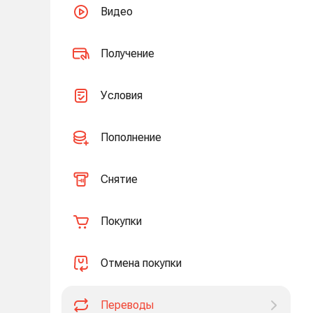
Видео
Получение
Условия
Пополнение
Снятие
Покупки
Отмена покупки
Переводы