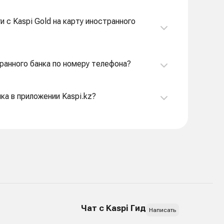
и с Kaspi Gold на карту иностранного
транного банка по номеру телефона?
нка в приложении Kaspi.kz?
Чат с Kaspi Гид
Написать