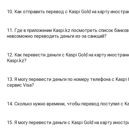
10. Как отправить перевод с Kaspi Gold на карту иностр
11. Где в приложении Kaspi.kz посмотреть список банков
невозможно переводить деньги из-за санкций?
12. Как перевести деньги с Kaspi Gold на карту иностра
Kaspi.kz?
13. Я могу перевести деньги по номеру телефона с Kaspi 
сервис Visa?
14. Сколько нужно времени, чтобы перевод поступил с Ka
15. Я могу перевести деньги с Kaspi Gold на карту иностр