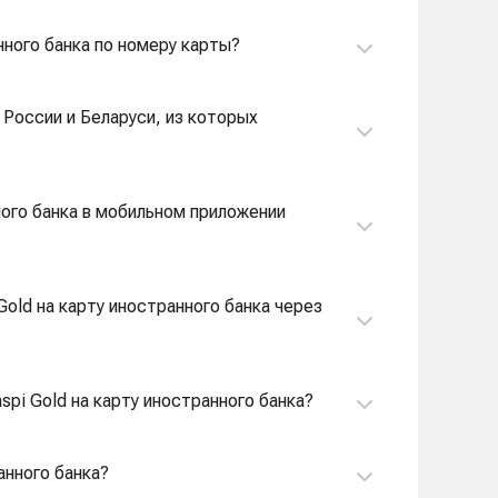
анного банка по номеру карты?
 России и Беларуси, из которых
нного банка в мобильном приложении
Gold на карту иностранного банка через
spi Gold на карту иностранного банка?
анного банка?