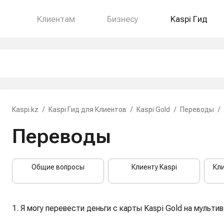
Клиентам
Бизнесу
Kaspi Гид
Kaspi.kz
/
Kaspi Гид для Клиентов
/
Kaspi Gold
/
Переводы
/
Переводы
Общие вопросы
Клиенту Kaspi
Кли
1. Я могу перевести деньги с карты Kaspi Gold на мульт