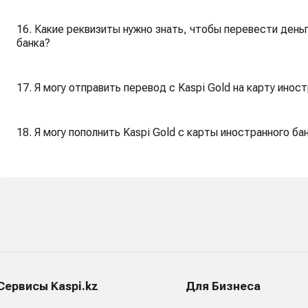
16. Какие реквизиты нужно знать, чтобы перевести деньг
банка?
17. Я могу отправить перевод с Kaspi Gold на карту инос
18. Я могу пополнить Kaspi Gold с карты иностранного ба
Сервисы Kaspi.kz
Для Бизнеса