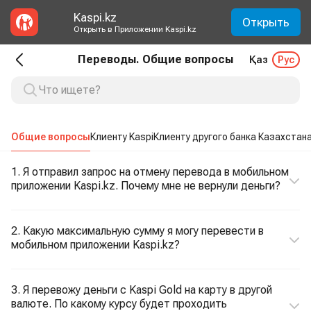
Kaspi.kz
Открыть
Открыть в Приложении Kaspi.kz
Переводы. Общие вопросы
Қаз
Рус
Общие вопросы
Клиенту Kaspi
Клиенту другого банка Казахстан
1. Я отправил запрос на отмену перевода в мобильном
приложении Kaspi.kz. Почему мне не вернули деньги?
2. Какую максимальную сумму я могу перевести в
мобильном приложении Kaspi.kz?
3. Я перевожу деньги с Kaspi Gold на карту в другой
валюте. По какому курсу будет проходить