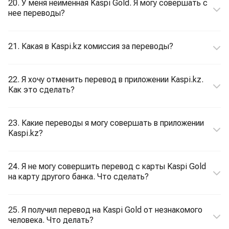
20. У меня неименная Kaspi Gold. Я могу совершать с
нее переводы?
21. Какая в Kaspi.kz комиссия за переводы?
22. Я хочу отменить перевод в приложении Kaspi.kz.
Как это сделать?
23. Какие переводы я могу совершать в приложении
Kaspi.kz?
24. Я не могу совершить перевод с карты Kaspi Gold
на карту другого банка. Что сделать?
25. Я получил перевод на Kaspi Gold от незнакомого
человека. Что делать?