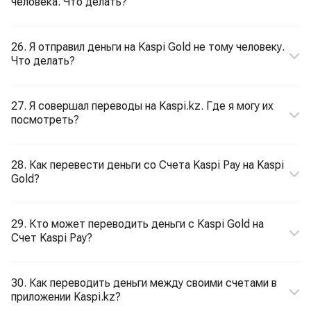
человека. Что делать?
26. Я отправил деньги на Kaspi Gold не тому человеку.
Что делать?
27. Я совершал переводы на Kaspi.kz. Где я могу их
посмотреть?
28. Как перевести деньги со Счета Kaspi Pay на Kaspi
Gold?
29. Кто может переводить деньги с Kaspi Gold на
Счет Kaspi Pay?
30. Как переводить деньги между своими счетами в
приложении Kaspi.kz?