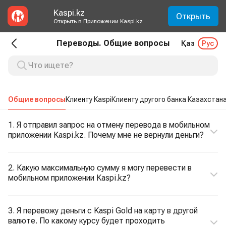
Kaspi.kz
Открыть
Открыть в Приложении Kaspi.kz
Переводы. Общие вопросы
Қаз
Рус
Общие вопросы
Клиенту Kaspi
Клиенту другого банка Казахстан
1. Я отправил запрос на отмену перевода в мобильном
приложении Kaspi.kz. Почему мне не вернули деньги?
2. Какую максимальную сумму я могу перевести в
мобильном приложении Kaspi.kz?
3. Я перевожу деньги с Kaspi Gold на карту в другой
валюте. По какому курсу будет проходить