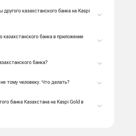
ы другого казахстанского банка на Kaspi
го казахстанского банка в приложении
казахстанского банка?
а не тому человеку. Что делать?
ого банка Казахстана на Kaspi Gold в