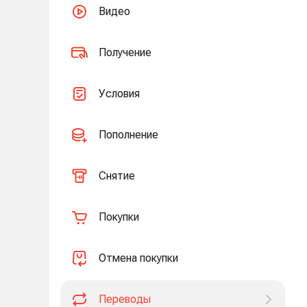
Видео
Получение
Условия
Пополнение
Снятие
Покупки
Отмена покупки
Переводы