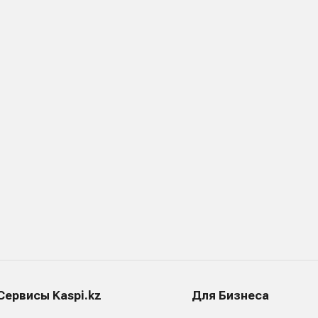
Сервисы Kaspi.kz
Для Бизнеса