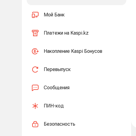
Мой Банк
Платежи на Kaspi.kz
Накопление Kaspi Бонусов
Перевыпуск
Сообщения
ПИН-код
Безопасность