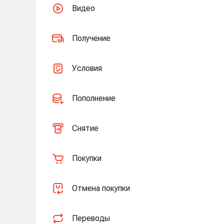
Видео
Получение
Условия
Пополнение
Снятие
Покупки
Отмена покупки
Переводы