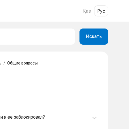
Қаз
Рус
Искать
ь
/
Общие вопросы
ли я ее заблокировал?