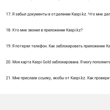
17. Я забыл документы в отделении Kaspi.kz. Что мне де
18. Кто мне звонил в приложении Kaspi.kz?
19. Я потерял телефон. Как заблокировать приложение Ka
20. Моя карта Kaspi Gold заблокирована. Я могу пополнит
21. Мне прислали ссылку, якобы от Kaspi.kz. Как провер