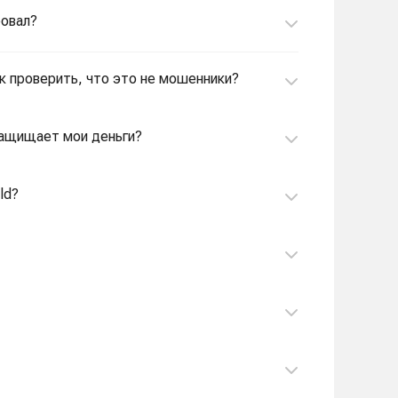
ровал?
ак проверить, что это не мошенники?
защищает мои деньги?
ld?