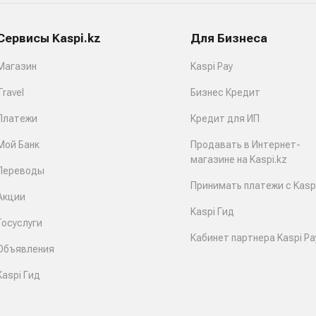
Сервисы Kaspi.kz
Для Бизнеса
Магазин
Kaspi Pay
Travel
Бизнес Кредит
Платежи
Кредит для ИП
Мой Банк
Продавать в Интернет-
магазине на Kaspi.kz
Переводы
Принимать платежи с Kaspi
Акции
Kaspi Гид
Госуслуги
Кабинет партнера Kaspi Pa
Объявления
Kaspi Гид