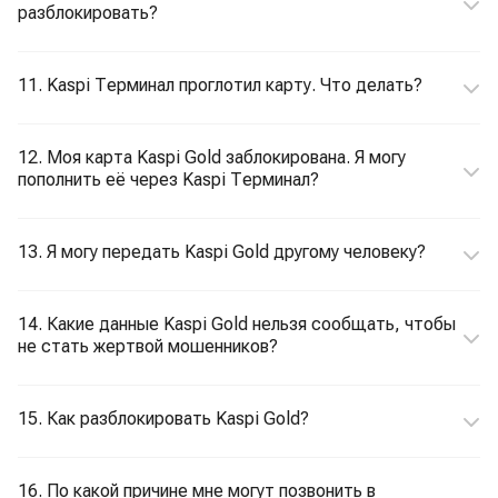
разблокировать?
11. Kaspi Терминал проглотил карту. Что делать?
12. Моя карта Kaspi Gold заблокирована. Я могу
пополнить её через Kaspi Терминал?
13. Я могу передать Kaspi Gold другому человеку?
14. Какие данные Kaspi Gold нельзя сообщать, чтобы
не стать жертвой мошенников?
15. Как разблокировать Kaspi Gold?
16. По какой причине мне могут позвонить в