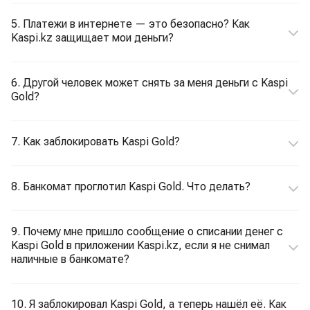
5. Платежи в интернете — это безопасно? Как
Kaspi.kz защищает мои деньги?
6. Другой человек может снять за меня деньги с Kaspi
Gold?
7. Как заблокировать Kaspi Gold?
8. Банкомат проглотил Kaspi Gold. Что делать?
9. Почему мне пришло сообщение о списании денег с
Kaspi Gold в приложении Kaspi.kz, если я не снимал
наличные в банкомате?
10. Я заблокировал Kaspi Gold, а теперь нашёл её. Как