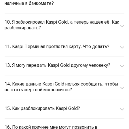
наличные в банкомате?
10. Я заблокировал Kaspi Gold, а теперь нашёл её. Как
разблокировать?
11. Kaspi Терминал проглотил карту. Что делать?
13. Я могу передать Kaspi Gold другому человеку?
14. Какие данные Kaspi Gold нельзя сообщать, чтобы
не стать жертвой мошенников?
15. Как разблокировать Kaspi Gold?
16. По какой причине мне могут позвонить в