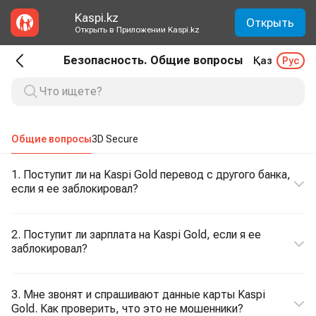
Kaspi.kz
Открыть
Открыть в Приложении Kaspi.kz
Безопасность. Общие вопросы
Қаз
Рус
Общие вопросы
3D Secure
1. Поступит ли на Kaspi Gold перевод с другого банка,
если я ее заблокировал?
2. Поступит ли зарплата на Kaspi Gold, если я ее
заблокировал?
3. Мне звонят и спрашивают данные карты Kaspi
Gold. Как проверить, что это не мошенники?