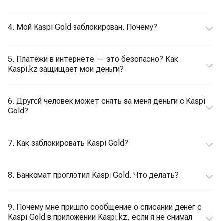
4. Мой Kaspi Gold заблокирован. Почему?
5. Платежи в интернете — это безопасно? Как
Kaspi.kz защищает мои деньги?
6. Другой человек может снять за меня деньги с Kaspi
Gold?
7. Как заблокировать Kaspi Gold?
8. Банкомат проглотил Kaspi Gold. Что делать?
9. Почему мне пришло сообщение о списании денег с
Kaspi Gold в приложении Kaspi.kz, если я не снимал