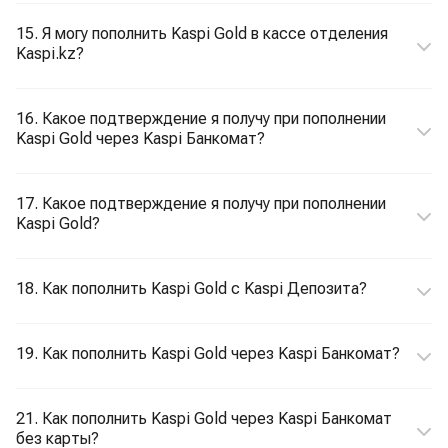
15. Я могу пополнить Kaspi Gold в кассе отделения
Kaspi.kz?
16. Какое подтверждение я получу при пополнении
Kaspi Gold через Kaspi Банкомат?
17. Какое подтверждение я получу при пополнении
Kaspi Gold?
18. Как пополнить Kaspi Gold с Kaspi Депозита?
19. Как пополнить Kaspi Gold через Kaspi Банкомат?
21. Как пополнить Kaspi Gold через Kaspi Банкомат
без карты?