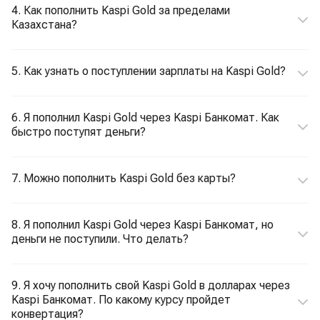
4. Как пополнить Kaspi Gold за пределами
Казахстана?
5. Как узнать о поступлении зарплаты на Kaspi Gold?
6. Я пополнил Kaspi Gold через Kaspi Банкомат. Как
быстро поступят деньги?
7. Можно пополнить Kaspi Gold без карты?
8. Я пополнил Kaspi Gold через Kaspi Банкомат, но
деньги не поступили. Что делать?
9. Я хочу пополнить свой Kaspi Gold в долларах через
Kaspi Банкомат. По какому курсу пройдет
конвертация?