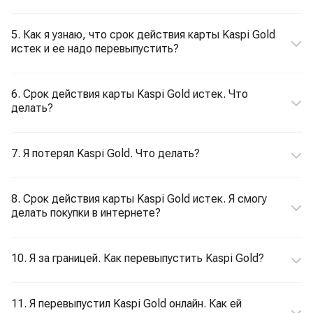
5. Как я узнаю, что срок действия карты Kaspi Gold
истек и ее надо перевыпустить?
6. Срок действия карты Kaspi Gold истек. Что
делать?
7. Я потерял Kaspi Gold. Что делать?
8. Срок действия карты Kaspi Gold истек. Я смогу
делать покупки в интернете?
10. Я за границей. Как перевыпустить Kaspi Gold?
11. Я перевыпустил Kaspi Gold онлайн. Как ей