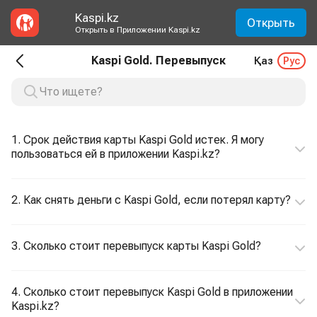
Kaspi.kz
Открыть
Открыть в Приложении Kaspi.kz
Kaspi Gold. Перевыпуск
Қаз
Рус
1. Срок действия карты Kaspi Gold истек. Я могу
пользоваться ей в приложении Kaspi.kz?
2. Как снять деньги с Kaspi Gold, если потерял карту?
3. Сколько стоит перевыпуск карты Kaspi Gold?
4. Сколько стоит перевыпуск Kaspi Gold в приложении
Kaspi.kz?