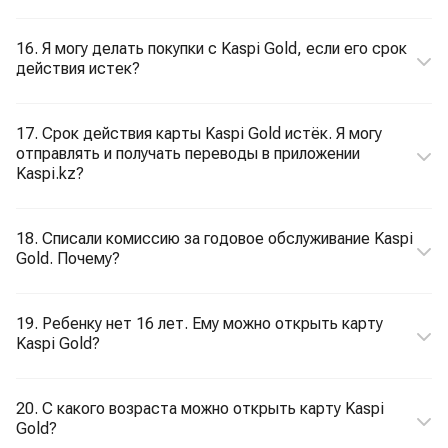
16. Я могу делать покупки с Kaspi Gold, если его срок
действия истек?
17. Срок действия карты Kaspi Gold истёк. Я могу
отправлять и получать переводы в приложении
Kaspi.kz?
18. Списали комиссию за годовое обслуживание Kaspi
Gold. Почему?
19. Ребенку нет 16 лет. Ему можно открыть карту
Kaspi Gold?
20. С какого возраста можно открыть карту Kaspi
Gold?