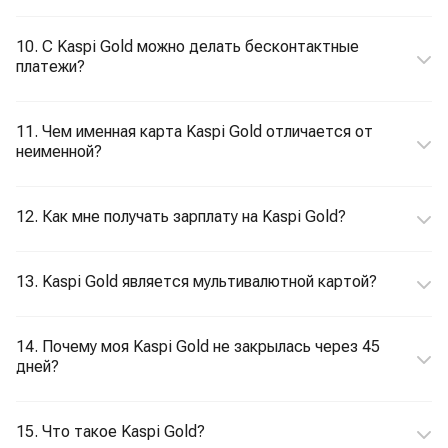
10. С Kaspi Gold можно делать бесконтактные
платежи?
11. Чем именная карта Kaspi Gold отличается от
неименной?
12. Как мне получать зарплату на Kaspi Gold?
13. Kaspi Gold является мультивалютной картой?
14. Почему моя Kaspi Gold не закрылась через 45
дней?
15. Что такое Kaspi Gold?