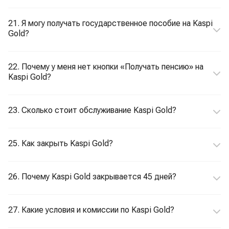
21. Я могу получать государственное пособие на Kaspi
Gold?
22. Почему у меня нет кнопки «Получать пенсию» на
Kaspi Gold?
23. Сколько стоит обслуживание Kaspi Gold?
25. Как закрыть Kaspi Gold?
26. Почему Kaspi Gold закрывается 45 дней?
27. Какие условия и комиссии по Kaspi Gold?