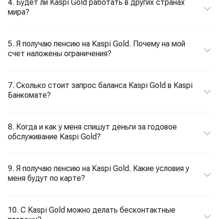
4. Будет ли Kaspi Gold работать в других странах
мира?
5. Я получаю пенсию на Kaspi Gold. Почему на мой
счет наложены ограничения?
7. Сколько стоит запрос баланса Kaspi Gold в Kaspi
Банкомате?
8. Когда и как у меня спишут деньги за годовое
обслуживание Kaspi Gold?
9. Я получаю пенсию на Kaspi Gold. Какие условия у
меня будут по карте?
10. С Kaspi Gold можно делать бесконтактные