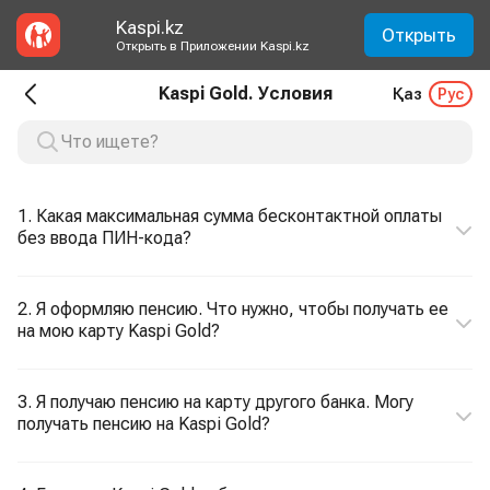
Kaspi.kz
Открыть
Открыть в Приложении Kaspi.kz
Kaspi Gold. Условия
Қаз
Рус
1. Какая максимальная сумма бесконтактной оплаты
без ввода ПИН-кода?
2. Я оформляю пенсию. Что нужно, чтобы получать ее
на мою карту Kaspi Gold?
3. Я получаю пенсию на карту другого банка. Могу
получать пенсию на Kaspi Gold?