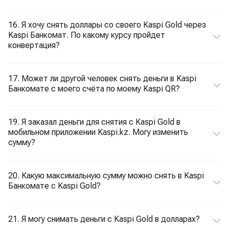
16. Я хочу снять доллары со своего Kaspi Gold через
Kaspi Банкомат. По какому курсу пройдет
конвертация?
17. Может ли другой человек снять деньги в Kaspi
Банкомате с моего счёта по моему Kaspi QR?
19. Я заказал деньги для снятия с Kaspi Gold в
мобильном приложении Kaspi.kz. Могу изменить
сумму?
20. Какую максимальную сумму можно снять в Kaspi
Банкомате с Kaspi Gold?
21. Я могу снимать деньги с Kaspi Gold в долларах?