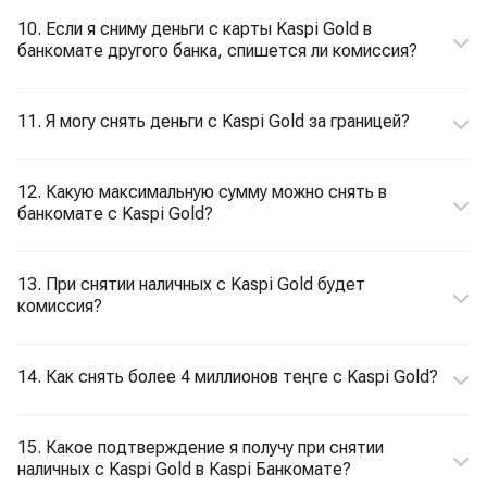
10. Если я сниму деньги с карты Kaspi Gold в
банкомате другого банка, спишется ли комиссия?
11. Я могу снять деньги с Kaspi Gold за границей?
12. Какую максимальную сумму можно снять в
банкомате с Kaspi Gold?
13. При снятии наличных с Kaspi Gold будет
комиссия?
14. Как снять более 4 миллионов теңге с Kaspi Gold?
15. Какое подтверждение я получу при снятии
наличных с Kaspi Gold в Kaspi Банкомате?