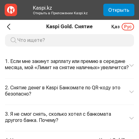
Kaspi.kz
Открыть
Открыть в Приложении Kaspi.kz
Kaspi Gold. Снятие
Қаз
Рус
1. Если мне закинут зарплату или премию в середине
месяца, мой «Лимит на снятие наличных» увеличится?
2. Снятие денег в Kaspi Банкомате по QR-коду это
безопасно?
3. Я не смог снять, сколько хотел с банкомата
другого банка. Почему?