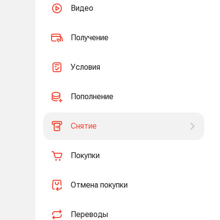
Видео
Получение
Условия
Пополнение
Снятие
Покупки
Отмена покупки
Переводы