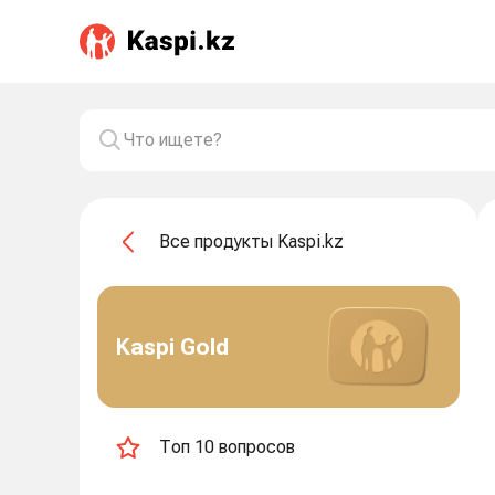
Все продукты Kaspi.kz
Kaspi Gold
Топ 10 вопросов