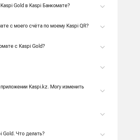
 Kaspi Gold в Kaspi Банкомате?
мате с моего счёта по моему Kaspi QR?
омате с Kaspi Gold?
м приложении Kaspi.kz. Могу изменить
i Gold. Что делать?