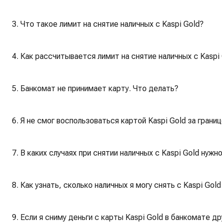
3. Что такое лимит на снятие наличных с Kaspi Gold?
4. Как рассчитывается лимит на снятие наличных с Kaspi
5. Банкомат не принимает карту. Что делать?
6. Я не смог воспользоваться картой Kaspi Gold за грани
7. В каких случаях при снятии наличных с Kaspi Gold нуж
8. Как узнать, сколько наличных я могу снять с Kaspi Gol
9. Если я сниму деньги с карты Kaspi Gold в банкомате д