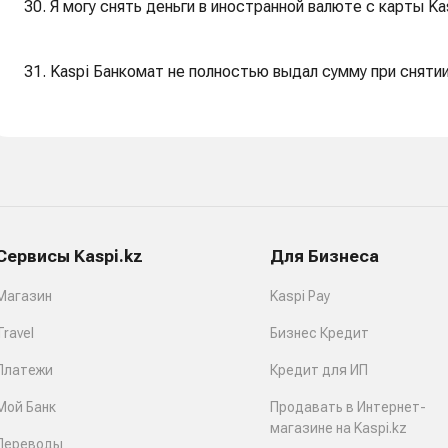
30. Я могу снять деньги в иностранной валюте с карты Ka
31. Kaspi Банкомат не полностью выдал сумму при снятии
Сервисы Kaspi.kz
Для Бизнеса
Магазин
Kaspi Pay
Travel
Бизнес Кредит
Платежи
Кредит для ИП
Мой Банк
Продавать в Интернет-
магазине на Kaspi.kz
Переводы