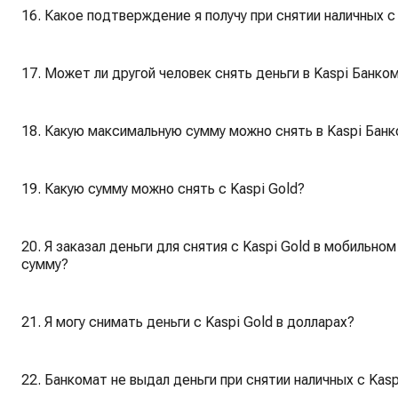
16. Какое подтверждение я получу при снятии наличных с
17. Может ли другой человек снять деньги в Kaspi Банко
18. Какую максимальную сумму можно снять в Kaspi Банк
19. Какую сумму можно снять с Kaspi Gold?
20. Я заказал деньги для снятия с Kaspi Gold в мобильно
сумму?
21. Я могу снимать деньги с Kaspi Gold в долларах?
22. Банкомат не выдал деньги при снятии наличных с Kasp