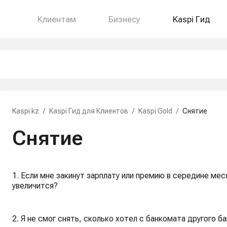
Клиентам
Бизнесу
Kaspi Гид
Kaspi.kz
/
Kaspi Гид для Клиентов
/
Kaspi Gold
/
Снятие
Снятие
1. Если мне закинут зарплату или премию в середине мес
увеличится?
2. Я не смог снять, сколько хотел с банкомата другого б