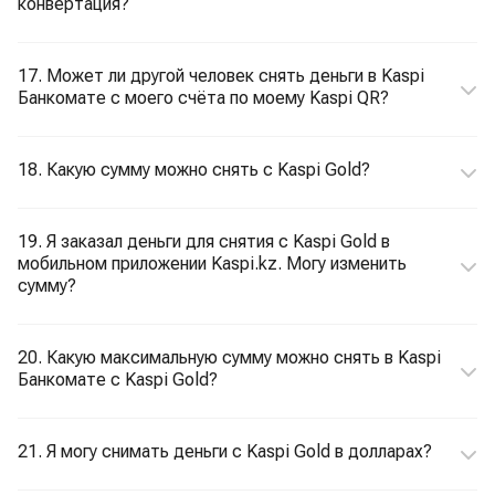
конвертация?
17. Может ли другой человек снять деньги в Kaspi
Банкомате с моего счёта по моему Kaspi QR?
18. Какую сумму можно снять с Kaspi Gold?
19. Я заказал деньги для снятия с Kaspi Gold в
мобильном приложении Kaspi.kz. Могу изменить
сумму?
20. Какую максимальную сумму можно снять в Kaspi
Банкомате с Kaspi Gold?
21. Я могу снимать деньги с Kaspi Gold в долларах?