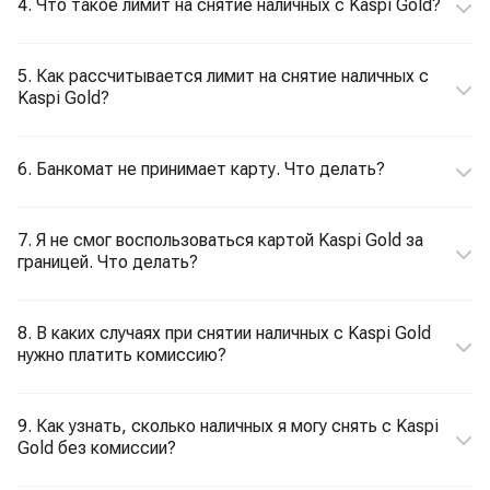
4. Что такое лимит на снятие наличных с Kaspi Gold?
5. Как рассчитывается лимит на снятие наличных с
Kaspi Gold?
6. Банкомат не принимает карту. Что делать?
7. Я не смог воспользоваться картой Kaspi Gold за
границей. Что делать?
8. В каких случаях при снятии наличных с Kaspi Gold
нужно платить комиссию?
9. Как узнать, сколько наличных я могу снять с Kaspi
Gold без комиссии?