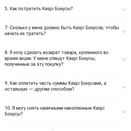
5. Как потратить Kaspi Бонусы?
7. Сколько у меня должно быть Kaspi Бонусов, чтобы
начать их тратить?
8. Я хочу сделать возврат товара, купленного во
время акции. У меня спишут Kaspi Бонусы,
полученные за эту покупку?
9. Как оплатить часть суммы Kaspi Бонусами, а
остальную — другим способом?
10. Я могу снять наличными накопленные Kaspi
Бонусы?