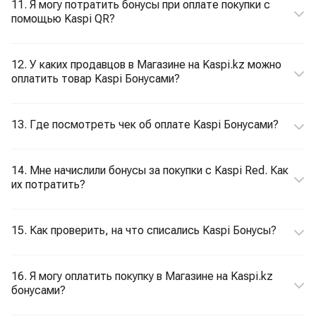
11. Я могу потратить бонусы при оплате покупки с
помощью Kaspi QR?
12. У каких продавцов в Магазине на Kaspi.kz можно
оплатить товар Kaspi Бонусами?
13. Где посмотреть чек об оплате Kaspi Бонусами?
14. Мне начислили бонусы за покупки с Kaspi Red. Как
их потратить?
15. Как проверить, на что списались Kaspi Бонусы?
16. Я могу оплатить покупку в Магазине на Kaspi.kz
бонусами?