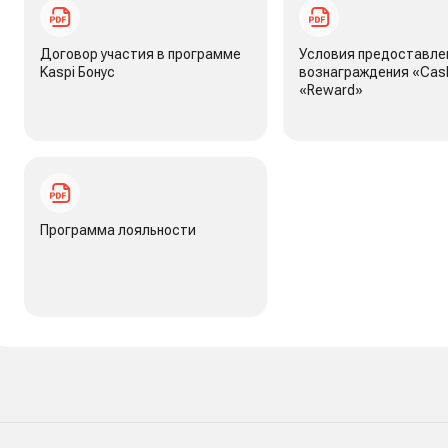
Договор участия в программе
Условия предоставле
Kaspi Бонус
вознаграждения «Cash
«Reward»
Программа лояльности