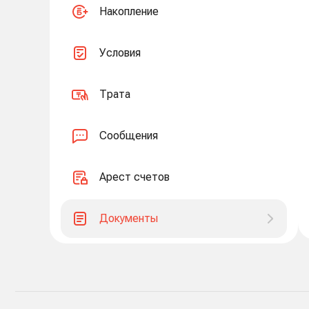
Накопление
Условия
Трата
Сообщения
Арест счетов
Документы