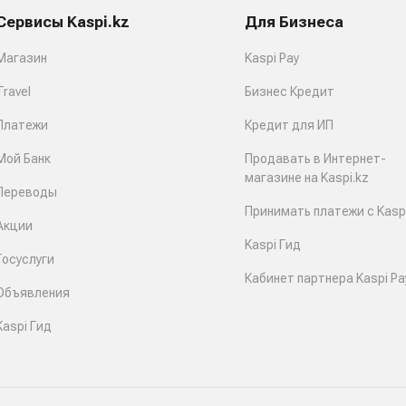
Сервисы Kaspi.kz
Для Бизнеса
Магазин
Kaspi Pay
Travel
Бизнес Кредит
Платежи
Кредит для ИП
Мой Банк
Продавать в Интернет-
магазине на Kaspi.kz
Переводы
Принимать платежи с Kaspi
Акции
Kaspi Гид
Госуслуги
Кабинет партнера Kaspi Pa
Объявления
Kaspi Гид