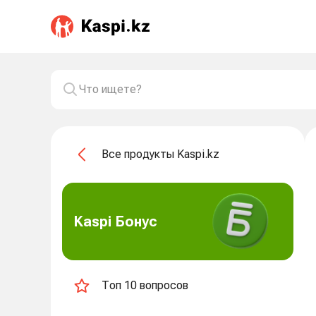
Все продукты Kaspi.kz
Kaspi Бонус
Топ 10 вопросов