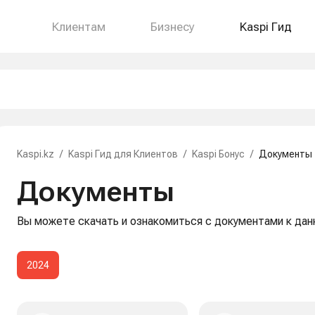
Клиентам
Бизнесу
Kaspi Гид
Kaspi.kz
/
Kaspi Гид для Клиентов
/
Kaspi Бонус
/
Документы
Документы
Вы можете скачать и ознакомиться с документами к дан
2024