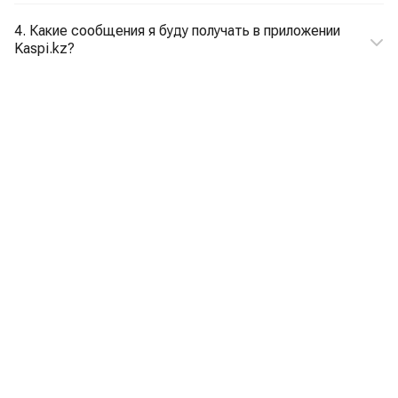
4. Какие сообщения я буду получать в приложении
Kaspi.kz?