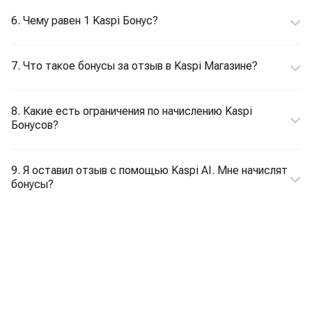
6. Чему равен 1 Kaspi Бонус?
7. Что такое бонусы за отзыв в Kaspi Магазине?
8. Какие есть ограничения по начислению Kaspi
Бонусов?
9. Я оставил отзыв с помощью Kaspi AI. Мне начислят
бонусы?