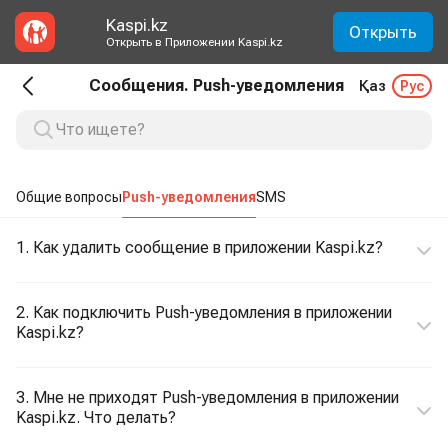
Kaspi.kz
Открыть
Открыть в Приложении Kaspi.kz
Сообщения. Push-уведомления
Қаз
Рус
Общие вопросы
Push-уведомления
SMS
1. Как удалить сообщение в приложении Kaspi.kz?
2. Как подключить Push-уведомления в приложении
Kaspi.kz?
3. Мне не приходят Push-уведомления в приложении
Kaspi.kz. Что делать?