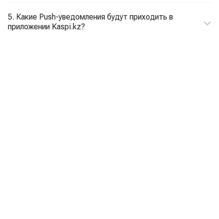
5. Какие Push-уведомления будут приходить в
приложении Kaspi.kz?