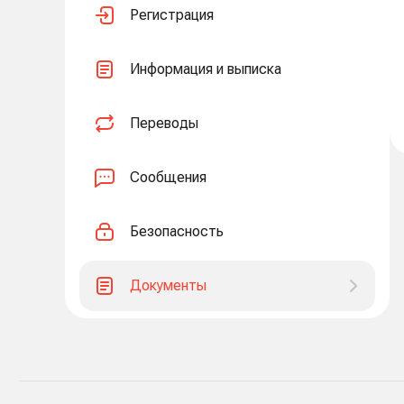
Регистрация
Информация и выписка
Переводы
Сообщения
Безопасность
Документы