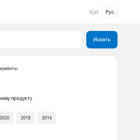
Қаз
Рус
Искать
кументы
ному продукту
2020
2018
2016