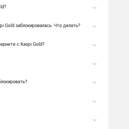
ld?
spi Gold заблокировалась. Что делать?
тернете с Kaspi Gold?
зблокировать?