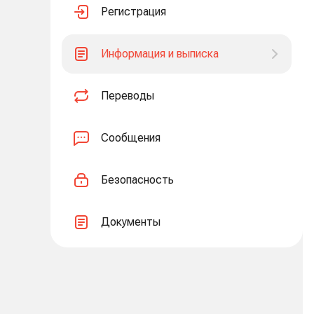
Регистрация
Информация и выписка
Переводы
Сообщения
Безопасность
Документы