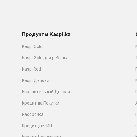
Продукты Kaspi.kz
Kaspi Gold
Kaspi Gold для ребенка
Kaspi Red
Kaspi Депозит
Накопительный Депозит
Кредит на Покупки
Рассрочка
Кредит для ИП