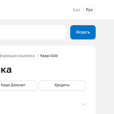
Қаз
Рус
Искать
формация и выписка
/
Kaspi Gold
ка
Kaspi Депозит
Кредиты