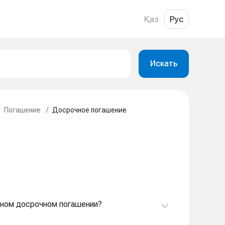
Қаз
Рус
Искать
Погашение
/
Досрочное погашение
олном досрочном погашении?