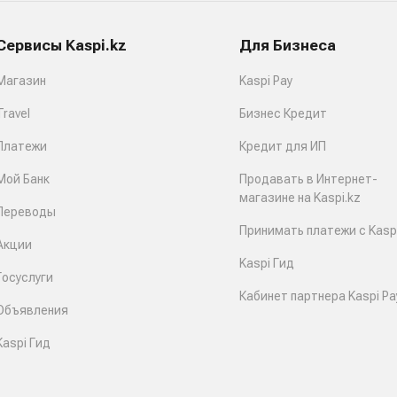
Сервисы Kaspi.kz
Для Бизнеса
Магазин
Kaspi Pay
Travel
Бизнес Кредит
Платежи
Кредит для ИП
Мой Банк
Продавать в Интернет-
магазине на Kaspi.kz
Переводы
Принимать платежи с Kaspi
Акции
Kaspi Гид
Госуслуги
Кабинет партнера Kaspi Pa
Объявления
Kaspi Гид