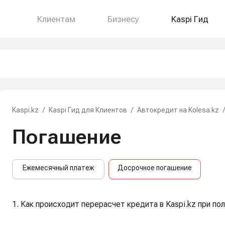
Клиентам
Бизнесу
Kaspi Гид
Kaspi.kz
/
Kaspi Гид для Клиентов
/
Автокредит на Kolesa.kz
/
Погашение
Ежемесячный платеж
Досрочное погашение
1. Как происходит перерасчет кредита в Kaspi.kz при п