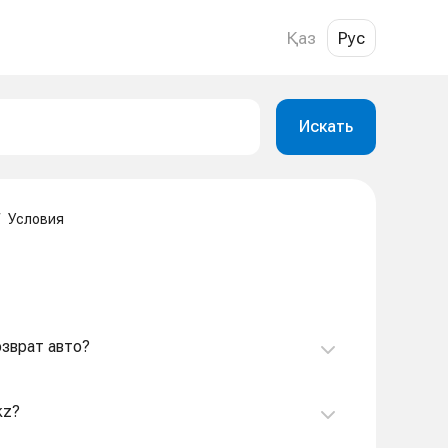
Қаз
Рус
Искать
Условия
озврат авто?
kz?