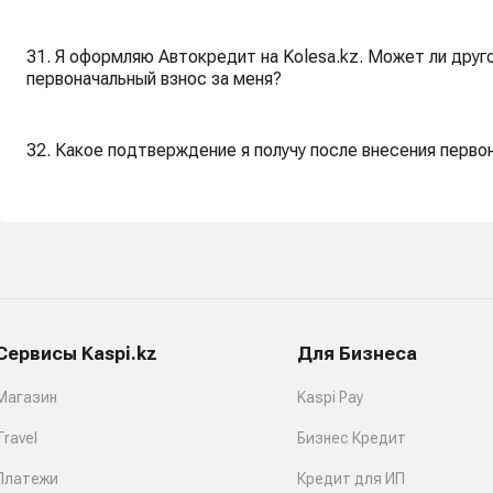
31. Я оформляю Автокредит на Kolesa.kz. Может ли друго
первоначальный взнос за меня?
32. Какое подтверждение я получу после внесения первон
Сервисы Kaspi.kz
Для Бизнеса
Магазин
Kaspi Pay
Travel
Бизнес Кредит
Платежи
Кредит для ИП