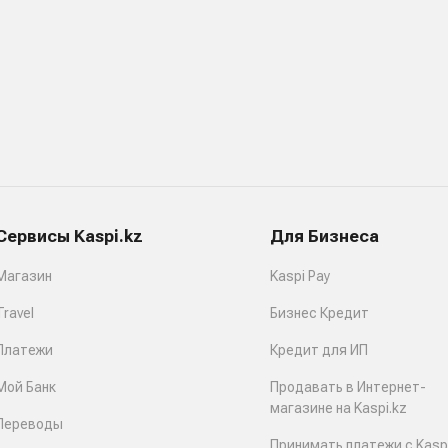
Сервисы Kaspi.kz
Для Бизнеса
Магазин
Kaspi Pay
Travel
Бизнес Кредит
Платежи
Кредит для ИП
Мой Банк
Продавать в Интернет-
магазине на Kaspi.kz
Переводы
Принимать платежи с Kaspi