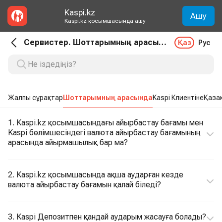
Kaspi.kz
Ашу
Kaspi.kz қосымшасында ашу
Сервистер. Шоттарымның арасында
Қаз
Рус
Жалпы сұрақтар
Шоттарымның арасында
Kaspi Клиентіне
Қазақ
1. Kaspi.kz қосымшасындағы айырбастау бағамы мен
Kaspi бөлімшесіндегі валюта айырбастау бағамының
арасында айырмашылық бар ма?
2. Kaspi.kz қосымшасында ақша аударған кезде
валюта айырбастау бағамын қалай біледі?
3. Kaspi Депозитпен қандай аударым жасауға болады?