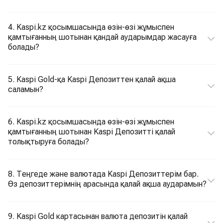
4. Kaspi.kz қосымшасында өзін-өзі жұмыспен
қамтығанның шотынан қандай аударымдар жасауға
болады?
5. Kaspi Gold-қа Kaspi Депозиттен қалай ақша
саламын?
6. Kaspi.kz қосымшасында өзін-өзі жұмыспен
қамтығанның шотынан Kaspi Депозитті қалай
толықтыруға болады?
8. Теңгеде және валютада Kaspi Депозиттерім бар.
Өз депозиттерімнің арасында қалай ақша аударамын?
9. Kaspi Gold картасынан валюта депозитін қалай