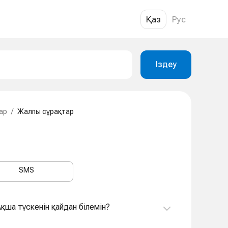
Қаз
Рус
Іздеу
ар
/
Жалпы сұрақтар
SMS
Ақша түскенін қайдан білемін?