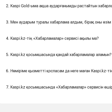
2. Kaspi Gold-ыма ақша аударғанымды растайтын хабарл
3. Мен аударым туралы хабарлама алдым, бірақ оны өзім 
4. Kaspi.kz-тің «Хабарламалар» сервисі ақылы ма?
5. Kaspi.kz қосымшасында қандай хабарламалар аламын?
6. Нөміріме қызметті қоспасам да неге маған Kaspi.kz-т
7. Kaspi.kz қосымшасында «Хабарламалар» сервисін өшір