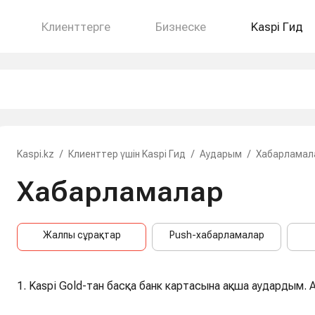
Клиенттерге
Бизнеске
Kaspi Гид
Kaspi.kz
/
Клиенттер үшін Kaspi Гид
/
Аударым
/
Хабарламал
Хабарламалар
Жалпы сұрақтар
Push-хабарламалар
1. Kaspi Gold-тан басқа банк картасына ақша аудардым. 