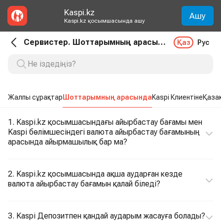
Kaspi.kz
Ашу
Kaspi.kz қосымшасында ашу
Сервистер. Шоттарымның арасында
Қаз
Рус
Жалпы сұрақтар
Шоттарымның арасында
Kaspi Клиентіне
Қазақ
1. Kaspi.kz қосымшасындағы айырбастау бағамы мен
Kaspi бөлімшесіндегі валюта айырбастау бағамының
арасында айырмашылық бар ма?
2. Kaspi.kz қосымшасында ақша аударған кезде
валюта айырбастау бағамын қалай біледі?
3. Kaspi Депозитпен қандай аударым жасауға болады?