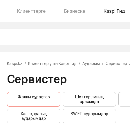
Клиенттерге
Бизнеске
Kaspi Гид
Kaspi.kz
/
Клиенттер үшін Kaspi Гид
/
Аударым
/
Сервистер
Сервистер
Жалпы сұрақтар
Шоттарымның
арасында
Халықаралық
SWIFT-аударымдар
аударымдар