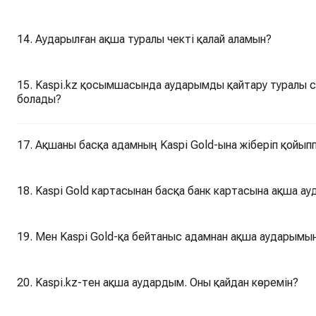
14. Аударылған ақша туралы чекті қалай аламын?
15. Kaspi.kz қосымшасында аударымды қайтару туралы с
болады?
17. Ақшаны басқа адамның Kaspi Gold-ына жіберіп қойыпп
18. Kaspi Gold картасынан басқа банк картасына ақша ау
19. Мен Kaspi Gold-қа бейтаныс адамнан ақша аударымын
20. Kaspi.kz-тен ақша аудардым. Оны қайдан көремін?