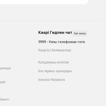
Kaspi Гидпен чат
Хат жазу
9999 - Ұялы телефоннан тегін
Kaspi.kz бөлімшелері
Қолданушы келісімі
дүкенде
Бос жұмыс орындары
Investor Relations
лдау
бинеті