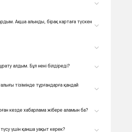
ардым. Ақша алынды, бірақ картаға түскен
рату алдым. Бұл нені білдіреді?
алығы тізімінде тұрғандарға қандай
рған кезде хабарлама жібере аламын ба?
түсу үшін қанша уақыт керек?