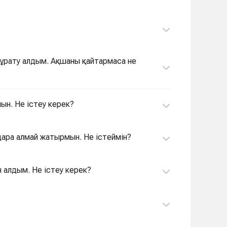
ұрату алдым. Ақшаны қайтармаса не
ын. Не істеу керек?
дара алмай жатырмын. Не істеймін?
 алдым. Не істеу керек?