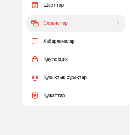
Шарттар
Сервистер
Хабарламалар
Қауіпсіздік
Құқықтық сұрақтар
Құжаттар