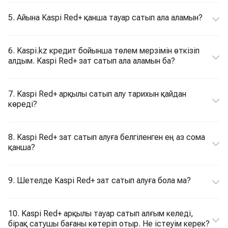
5. Айына Kaspi Red+ қанша тауар сатып ала аламын?
6. Kaspi.kz кредит бойынша төлем мерзімін өткізіп
алдым. Kaspi Red+ зат сатып ала аламын ба?
7. Kaspi Red+ арқылы сатып алу тарихын қайдан
көреді?
8. Kaspi Red+ зат сатып алуға белгіленген ең аз сома
қанша?
9. Шетелде Kaspi Red+ зат сатып алуға бола ма?
10. Kaspi Red+ арқылы тауар сатып алғым келеді,
бірақ сатушы бағаны көтеріп отыр. Не істеуім керек?