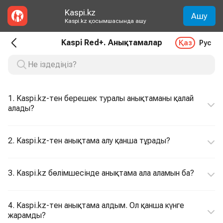
Kaspi.kz
Ашу
Kaspi.kz қосымшасында ашу
Kaspi Red+. Анықтамалар
Қаз
Рус
1. Kaspi.kz-тен берешек туралы анықтаманы қалай
алады?
2. Kaspi.kz-тен анықтама алу қанша тұрады?
3. Kaspi.kz бөлімшесінде анықтама ала аламын ба?
4. Kaspi.kz-тен анықтама алдым. Ол қанша күнге
жарамды?