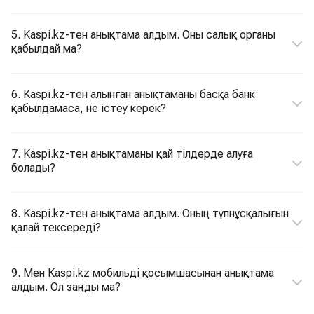
5. Kaspi.kz-тен анықтама алдым. Оны салық органы
қабылдай ма?
6. Kaspi.kz-тен алынған анықтаманы басқа банк
қабылдамаса, не істеу керек?
7. Kaspi.kz-тен анықтаманы қай тілдерде алуға
болады?
8. Kaspi.kz-тен анықтама алдым. Оның түпнұсқалығын
қалай тексереді?
9. Мен Kaspi.kz мобильді қосымшасынан анықтама
алдым. Ол заңды ма?