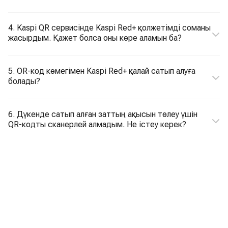
4. Kaspi QR сервисінде Kaspi Red+ қолжетімді соманы
жасырдым. Қажет болса оны көре аламын ба?
5. OR-код көмегімен Kaspi Red+ қалай сатып алуға
болады?
6. Дүкенде сатып алған заттың ақысын төлеу үшін
QR-кодты сканерлей алмадым. Не істеу керек?