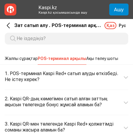
Kaspi.kz
Ашу
Kaspi.kz қосымшасында ашу
Зат сатып алу . POS-терминал арқылы
Қаз
Рус
Жалпы сұрақтар
POS-терминал арқылы
Ақы төлеу шоты
1. POS-терминал Kaspi Red+ сатып алуды өткізбеді.
Не істеу керек?
2. Kaspi QR-дың көмегімен сатып алған заттың
ақысын төлегенде бонус жұмсай аламын ба?
3. Kaspi QR-мен төлегенде Kaspi Red+ қолжетімді
соманы жасыра аламын ба?