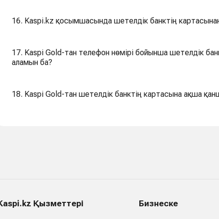
16. Kaspi.kz қосымшасында шетелдік банктің картасынан
17. Kaspi Gold-тан телефон нөмірі бойынша шетелдік ба
аламын ба?
18. Kaspi Gold-тан шетелдік банктің картасына ақша қа
Kaspi.kz Қызметтері
Бизнеске