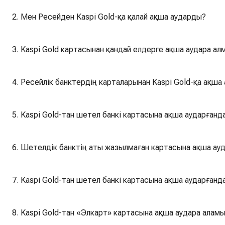
2. Мен Ресейден Kaspi Gold-қа қалай ақша аударды?
3. Kaspi Gold картасынан қандай елдерге ақша аудара а
4. Ресейлік банктердің карталарынан Kaspi Gold-қа ақша
5. Kaspi Gold-тан шетел банкі картасына ақша аударған
6. Шетелдік банктің аты жазылмаған картасына ақша ау
7. Kaspi Gold-тан шетел банкі картасына ақша аударғанд
8. Kaspi Gold-тан «Элкарт» картасына ақша аудара аламы