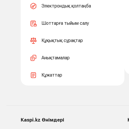
Электрондық қолтаңба
Шоттарға тыйым салу
Құқықтық сұрақтар
Анықтамалар
Құжаттар
Kaspi.kz Өнімдері