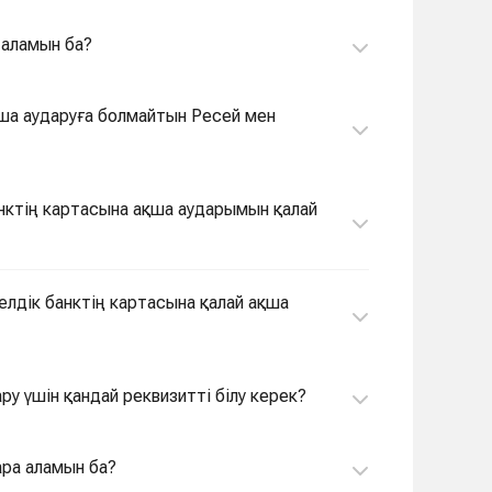
 аламын ба?
ша аударуға болмайтын Ресей мен
анктің картасына ақша аударымын қалай
елдік банктің картасына қалай ақша
ру үшін қандай реквизитті білу керек?
ара аламын ба?