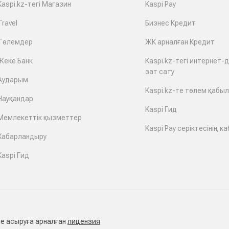
Kaspi.kz-тегі Магазин
Kaspi Pay
Travel
Бизнес Кредит
Төлемдер
ЖК арналған Кредит
Жеке Банк
Kaspi.kz-тегі интернет-
зат сату
Аударым
Kaspi.kz-те төлем қабы
Науқандар
Kaspi Гид
Мемлекеттік қызметтер
Kaspi Pay серіктесінің ка
Хабарландыру
Kaspi Гид
е асыруға арналған
лицензия