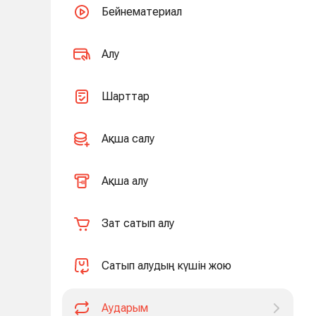
Бейнематериал
Алу
Шарттар
Ақша салу
Ақша алу
Зат сатып алу
Сатып алудың күшін жою
Аударым