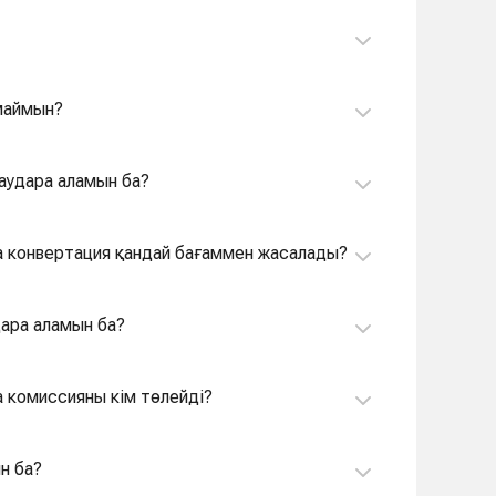
лмаймын?
 аудара аламын ба?
да конвертация қандай бағаммен жасалады?
дара аламын ба?
а комиссияны кім төлейді?
н ба?