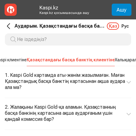
Kaspi.kz
Ашу
Kaspi.kz қосымшасында ашу
Аударым. Қазақстандағы басқа банктің клиентіне
Қаз
Рус
spi клиентіне
Қазақстандағы басқа банктің клиентіне
Халықара
1. Kaspi Gold картамда аты-жөнім жазылмаған. Маған
Қазақстандық басқа банктің картасынан ақша аудара
ала ма?
2. Жалақыны Kaspi Gold-қа аламын. Қазақстанның
басқа банкінің картасына ақша аударғаным үшін
қандай комиссия бар?