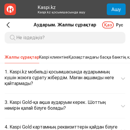
Kaspi.kz
Ашу
Kaspi.kz қосымшасында ашу
Аударым. Жалпы сұрақтар
Қаз
Рус
Жалпы сұрақтар
Kaspi клиентіне
Қазақстандағы басқа банктің к
1. Kaspi.kz мобильді қосымшасында аударымның
күшін жоюға сұрату жібердім. Маған ақшамды неге
қайтармады?
3. Kaspi Gold-қа ақша аударуым керек. Шоттың
нөмірін қалай білуге болады?
4. Kaspi Gold картамның реквизиттерін қайдан білуге