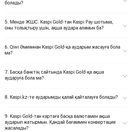
болады?
5. Менде ЖШС. Kaspi Gold-тан Kaspi Pay шотыма,
оны толықтыру үшін, ақша аудара аламын ба?
6. Qiwi Әмияннан Kaspi Gold-қа аударым жасауға бола
ма?
7. Басқа банктің сайтында Kaspi Gold-қа ақша
аударуға бола ма?
8. Kaspi.kz-те аударымды қалай қайталауға болады?
9. Kaspi Gold-тан картаға басқа валютамен ақша
аударып жатырмын. Қандай бағаммен конвертация
жасалады?