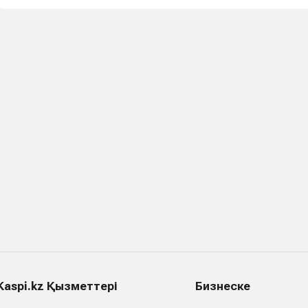
Kaspi.kz Қызметтері
Бизнеске