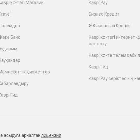
Kaspi.kz-тегі Магазин
Kaspi Pay
Travel
Бизнес Кредит
Төлемдер
ЖК арналған Кредит
Жеке Банк
Kaspi.kz-тегі интернет-
зат сату
Аударым
Kaspi.kz-те төлем қабы
Науқандар
Kaspi Гид
Мемлекеттік қызметтер
Kaspi Pay серіктесінің ка
Хабарландыру
Kaspi Гид
е асыруға арналған
лицензия