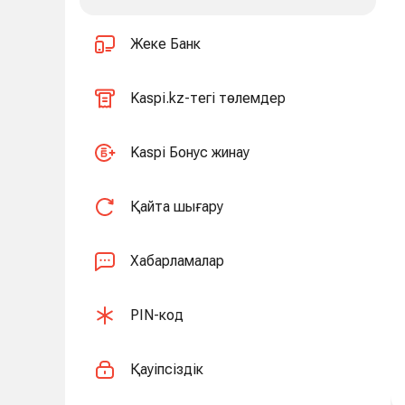
Жеке Банк
Kaspi.kz-тегі төлемдер
Kaspi Бонус жинау
Қайта шығару
Хабарламалар
PIN-код
Қауіпсіздік