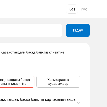
Қаз
Рус
Іздеу
Қазақстандағы басқа банктің клиентіне
зақстандағы басқа
Халықаралық
банктің клиентіне
аударымдар
зақстандық басқа банктің картасынан ақша