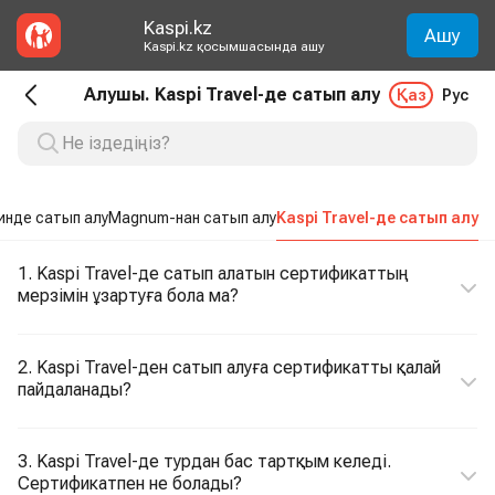
Kaspi.kz
Ашу
Kaspi.kz қосымшасында ашу
Алушы. Kaspi Travel-де сатып алу
Қаз
Рус
инде сатып алу
Magnum-нан сатып алу
Kaspi Travel-де сатып алу
1. Kaspi Travel-де сатып алатын сертификаттың
мерзімін ұзартуға бола ма?
2. Kaspi Travel-ден сатып алуға сертификатты қалай
пайдаланады?
3. Kaspi Travel-де турдан бас тартқым келеді.
Сертификатпен не болады?