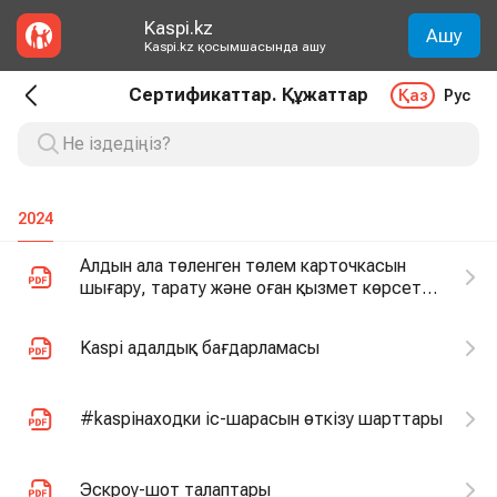
Kaspi.kz
Ашу
Kaspi.kz қосымшасында ашу
Сертификаттар. Құжаттар
Қаз
Рус
2024
Алдын ала төленген төлем карточкасын
шығару, тарату және оған қызмет көрсету
ережесі
Kaspi адалдық бағдарламасы
#kaspiнаходки іс-шарасын өткізу шарттары
Эскроу-шот талаптары